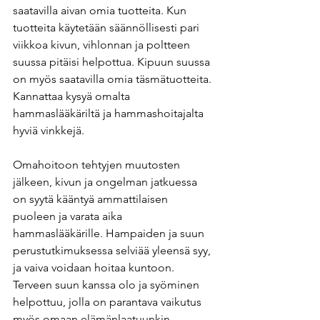
saatavilla aivan omia tuotteita. Kun 
tuotteita käytetään säännöllisesti pari 
viikkoa kivun, vihlonnan ja poltteen 
suussa pitäisi helpottua. Kipuun suussa 
on myös saatavilla omia täsmätuotteita. 
Kannattaa kysyä omalta 
hammaslääkäriltä ja hammashoitajalta 
hyviä vinkkejä.
Omahoitoon tehtyjen muutosten 
jälkeen, kivun ja ongelman jatkuessa 
on syytä kääntyä ammattilaisen 
puoleen ja varata aika 
hammaslääkärille. Hampaiden ja suun 
perustutkimuksessa selviää yleensä syy, 
ja vaiva voidaan hoitaa kuntoon. 
Terveen suun kanssa olo ja syöminen 
helpottuu, jolla on parantava vaikutus 
myös omaan elämänlaatuunkin. 