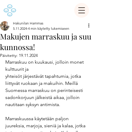
Hakunilan Hammas
5.11.2024
4 min käytetty lukemiseen
Makujen marraskuu ja suu
kunnossa!
Päivitetty:
19.11.2024
Marraskuu on kuukausi, jolloin monet 
kulttuurit ja 
yhteisöt järjestävät tapahtumia, jotka 
liittyvät ruokaan ja makuihin. Meillä 
Suomessa marraskuu on perinteisesti 
sadonkorjuun jälkeistä aikaa, jolloin 
nautitaan syksyn antimista.
Marraskuussa käytetään paljon 
juureksia, marjoja, sieniä ja kalaa, jotka 