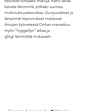
tarjoavat runsaasti makuja. Keho alkaa 
kaivata lämmintä, pitkään uunissa 
muhinutta pataruokaa. Uunijuurekset ja 
lämpimät leipomukset maistuvat 
ilmojen kylmetessä.Onhan marraskuu 
myös “hyggeilyn” aikaa ja 
glögi lämmittää mukavasti.  
Tervetuloa ihana marraskuu💓 Hakunilan 