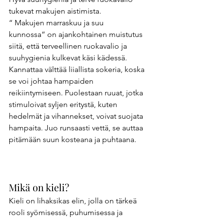
tukevat makujen aistimista. 
“ Makujen marraskuu ja suu 
kunnossa” on ajankohtainen muistutus 
siitä, että terveellinen ruokavalio ja 
suuhygienia kulkevat käsi kädessä. 
Kannattaa välttää liiallista sokeria, koska 
se voi johtaa hampaiden 
reikiintymiseen. Puolestaan ruuat, jotka 
stimuloivat syljen eritystä, kuten 
hedelmät ja vihannekset, voivat suojata 
hampaita. Juo runsaasti vettä, se auttaa 
pitämään suun kosteana ja puhtaana. 
Mikä on kieli?
Kieli on lihaksikas elin, jolla on tärkeä 
rooli syömisessä, puhumisessa ja 