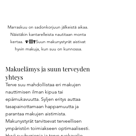
Marraskuu on sadonkorjuun jälkeistä aikaa. 
Näistäkin kantarelleista nautitaan monta 
kertaa. 🍄‍🟫❣️Suun makunystyrät aistivat 
hyvin makuja, kun suu on kunnossa.
Makuelämys ja suun terveyden 
yhteys 
Terve suu mahdollistaa eri makujen 
nauttimisen ilman kipua tai 
epämukavuutta. Syljen eritys auttaa 
tasapainottamaan happamuutta ja 
parantaa makujen aistimista. 
Makunystyrät tarvitsevat terveellisen 
ympäristön toimiakseen optimaalisesti. 
Hyvä suuhygienia ja terve ruokavalio 