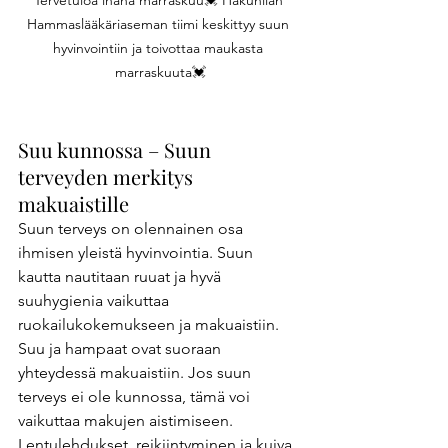
Hammaslääkäriaseman tiimi keskittyy suun 
hyvinvointiin ja toivottaa maukasta 
marraskuuta💓
Suu kunnossa – Suun 
terveyden merkitys 
makuaistille 
Suun terveys on olennainen osa 
ihmisen yleistä hyvinvointia. Suun 
kautta nautitaan ruuat ja hyvä 
suuhygienia vaikuttaa 
ruokailukokemukseen ja makuaistiin. 
Suu ja hampaat ovat suoraan 
yhteydessä makuaistiin. Jos suun 
terveys ei ole kunnossa, tämä voi 
vaikuttaa makujen aistimiseen. 
Lentulehdukset, reikiintyminen ja kuiva 