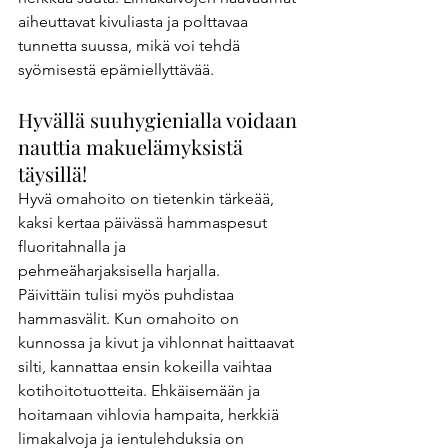
aiheuttavat kivuliasta ja polttavaa 
tunnetta suussa, mikä voi tehdä 
syömisestä epämiellyttävää. 
Hyvällä suuhygienialla voidaan 
nauttia makuelämyksistä 
täysillä! 
Hyvä omahoito on tietenkin tärkeää, 
kaksi kertaa päivässä hammaspesut 
fluoritahnalla ja 
pehmeäharjaksisella harjalla. 
Päivittäin tulisi myös puhdistaa 
hammasvälit. Kun omahoito on 
kunnossa ja kivut ja vihlonnat haittaavat 
silti, kannattaa ensin kokeilla vaihtaa 
kotihoitotuotteita. Ehkäisemään ja 
hoitamaan vihlovia hampaita, herkkiä 
limakalvoja ja ientulehduksia on 