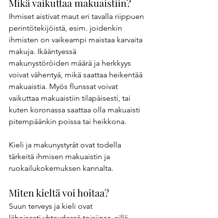
Mikä vaikuttaa makuaistiin?
Ihmiset aistivat maut eri tavalla riippuen 
perintötekijöistä, esim. joidenkin 
ihmisten on vaikeampi maistaa karvaita 
makuja. Ikääntyessä 
makunystöröiden määrä ja herkkyys 
voivat vähentyä, mikä saattaa heikentää 
makuaistia. Myös flunssat voivat 
vaikuttaa makuaistiin tilapäisesti, tai 
kuten koronassa saattaa olla makuaisti 
pitempäänkin poissa tai heikkona. 
Kieli ja makunystyrät ovat todella 
tärkeitä ihmisen makuaistin ja 
ruokailukokemuksen kannalta. 
Miten kieltä voi hoitaa? 
Suun terveys ja kieli ovat 
läheisesti yhteydessä toisiinsa, sillä 