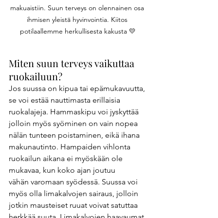
makuaistiin. Suun terveys on olennainen osa 
ihmisen yleistä hyvinvointia. Kiitos 
potilaallemme herkullisesta kakusta 💛
Miten suun terveys vaikuttaa 
ruokailuun? 
Jos suussa on kipua tai epämukavuutta, 
se voi estää nauttimasta erillaisia 
ruokalajeja. Hammaskipu voi jyskyttää 
jolloin myös syöminen on vain nopea 
nälän tunteen poistaminen, eikä ihana 
makunautinto. Hampaiden vihlonta 
ruokailun aikana ei myöskään ole 
mukavaa, kun koko ajan joutuu 
vähän varomaan syödessä. Suussa voi 
myös olla limakalvojen sairaus, jolloin 
jotkin mausteiset ruuat voivat satuttaa 
herkkää suuta. Limakalvojen haavaumat 