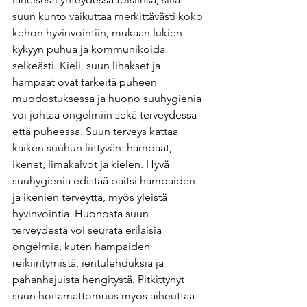
suun kunto vaikuttaa merkittävästi koko 
kehon hyvinvointiin, mukaan lukien 
kykyyn puhua ja kommunikoida 
selkeästi. Kieli, suun lihakset ja 
hampaat ovat tärkeitä puheen 
muodostuksessa ja huono suuhygienia 
voi johtaa ongelmiin sekä terveydessä 
että puheessa. Suun terveys kattaa 
kaiken suuhun liittyvän: hampaat, 
ikenet, limakalvot ja kielen. Hyvä 
suuhygienia edistää paitsi hampaiden 
ja ikenien terveyttä, myös yleistä 
hyvinvointia. Huonosta suun 
terveydestä voi seurata erilaisia 
ongelmia, kuten hampaiden 
reikiintymistä, ientulehduksia ja 
pahanhajuista hengitystä. Pitkittynyt 
suun hoitamattomuus myös aiheuttaa 