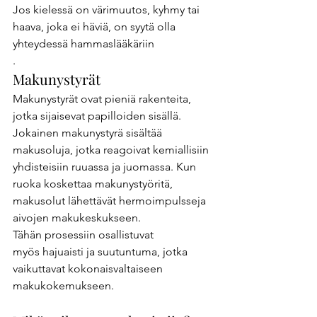
Jos kielessä on värimuutos, kyhmy tai 
haava, joka ei häviä, on syytä olla 
yhteydessä hammaslääkäriin
. 
Makunystyrät 
Makunystyrät ovat pieniä rakenteita, 
jotka sijaisevat papilloiden sisällä. 
Jokainen makunystyrä sisältää 
makusoluja, jotka reagoivat kemiallisiin 
yhdisteisiin ruuassa ja juomassa. Kun 
ruoka koskettaa makunystyöritä, 
makusolut lähettävät hermoimpulsseja 
aivojen makukeskukseen. 
Tähän prosessiin osallistuvat 
myös hajuaisti ja suutuntuma, jotka 
vaikuttavat kokonaisvaltaiseen 
makukokemukseen. 