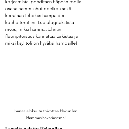
korjaamista, pohditaan häpeän roolia 
osana hammashoitopelkoa sekä 
kerrataan tehokas hampaiden 
kotihoitorutiini. Lue blogitekstistä 
myös, miksi hammastahnan 
fluoripitoisuus kannattaa tarkistaa ja 
miksi ksylitoli on hyväksi hampaille!
Ihanaa elokuuta toivottaa Hakunilan 
Hammaslääkäriasema!
Lomalta palattu Hakunilan 