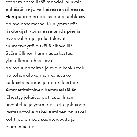
etenemisestä lisää mahdollisuuksia 
ehkäistä ne jo varhaisessa vaiheessa. 
Hampaiden hoidossa ennaltaehkäisy 
on avainasemassa. Kun ymmärtää 
riskitekijät, voi arjessa tehdä pieniä 
hyviä valintoja, jotka tukevat 
suunterveyttä pitkällä aikavälillä. 
Säännöllinen hammastarkastus, 
yksilöllinen ehkäisevä 
hoitosuunnitelma ja avoin keskustelu 
hoitohenkilökunnan kanssa voi 
katkaista häpeän ja pelon kierteen. 
Ammattitaitoinen hammaslääkäri 
lähestyy jokaista potilasta ilman 
arvostelua ja ymmärtää, että jokainen 
vastaanotolle hakeutuminen on askel 
kohti parempaa suunterveyttä ja 
elämänlaatua.