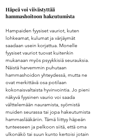
Häpeä voi viivästyttää 
hammashoitoon hakeutumista
Hampaiden fyysiset vauriot, kuten 
lohkeamat, kulumat ja värjäymät 
saadaan usein korjattua. Monelle 
fyysiset vauriot tuovat kuitenkin 
mukanaan myös psyykkisiä seurauksia. 
Näistä harvemmin puhutaan 
hammashoidon yhteydessä, mutta ne 
ovat merkittävä osa potilaan 
kokonaisvaltaista hyvinvointia. Jo pieni 
näkyvä fyysinen vaurio voi saada 
välttelemään nauramista, syömistä 
muiden seurassa tai jopa hakeutumista 
hammaslääkäriin. Tämä liittyy häpeän 
tunteeseen ja pelkoon siitä, että oma 
ulkonäkö tai suun kunto kertoisi jotain 