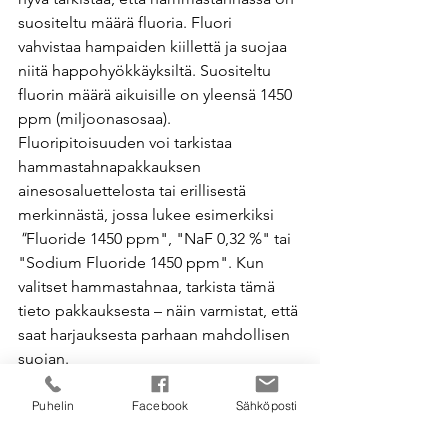
suositeltu määrä fluoria. Fluori 
vahvistaa hampaiden kiillettä ja suojaa 
niitä happohyökkäyksiltä. Suositeltu 
fluorin määrä aikuisille on yleensä 1450 
ppm (miljoonasosaa). 
Fluoripitoisuuden voi tarkistaa 
hammastahnapakkauksen 
ainesosaluettelosta tai erillisestä 
merkinnästä, jossa lukee esimerkiksi 
"
Fluoride 1450 ppm", "NaF 0,32 %" tai 
"Sodium Fluoride 1450 ppm". Kun 
valitset hammastahnaa, tarkista tämä 
tieto pakkauksesta – näin varmistat, että 
saat harjauksesta parhaan mahdollisen 
suojan.
Puhelin
Facebook
Sähköposti