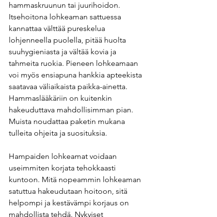
hammaskruunun tai juurihoidon. 
Itsehoitona lohkeaman sattuessa 
kannattaa välttää pureskelua 
lohjenneella puolella, pitää huolta 
suuhygieniasta ja vältää kovia ja 
tahmeita ruokia. Pieneen lohkeamaan 
voi myös ensiapuna hankkia apteekista 
saatavaa väliaikaista paikka-ainetta. 
Hammaslääkäriin on kuitenkin 
hakeuduttava mahdollisimman pian. 
Muista noudattaa paketin mukana 
tulleita ohjeita ja suosituksia. 
Hampaiden lohkeamat voidaan 
useimmiten korjata tehokkaasti 
kuntoon. Mitä nopeammin lohkeaman 
satuttua hakeudutaan hoitoon, sitä 
helpompi ja kestävämpi korjaus on 
mahdollista tehdä. Nykyiset 