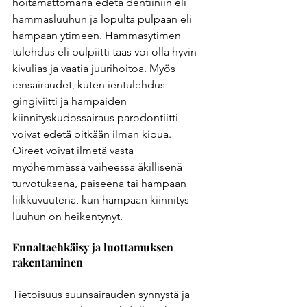
hoitamattomana edetä dentiiniin eli 
hammasluuhun ja lopulta pulpaan eli 
hampaan ytimeen. Hammasytimen 
tulehdus eli pulpiitti taas voi olla hyvin 
kivulias ja vaatia juurihoitoa. Myös 
iensairaudet, kuten ientulehdus 
gingiviitti ja hampaiden 
kiinnityskudossairaus parodontiitti 
voivat edetä pitkään ilman kipua. 
Oireet voivat ilmetä vasta 
myöhemmässä vaiheessa äkillisenä 
turvotuksena, paiseena tai hampaan 
liikkuvuutena, kun hampaan kiinnitys 
luuhun on heikentynyt. 
Ennaltaehkäisy ja luottamuksen 
rakentaminen
Tietoisuus suunsairauden synnystä ja 