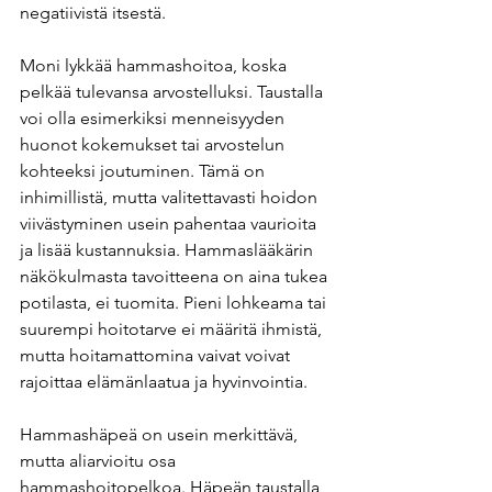
negatiivistä itsestä. 
Moni lykkää hammashoitoa, koska 
pelkää tulevansa arvostelluksi. Taustalla 
voi olla esimerkiksi menneisyyden 
huonot kokemukset tai arvostelun 
kohteeksi joutuminen. Tämä on 
inhimillistä, mutta valitettavasti hoidon 
viivästyminen usein pahentaa vaurioita 
ja lisää kustannuksia. Hammaslääkärin 
näkökulmasta tavoitteena on aina tukea 
potilasta, ei tuomita. Pieni lohkeama tai 
suurempi hoitotarve ei määritä ihmistä, 
mutta hoitamattomina vaivat voivat 
rajoittaa elämänlaatua ja hyvinvointia.
Hammashäpeä on usein merkittävä, 
mutta aliarvioitu osa 
hammashoitopelkoa. 
Häpeän taustalla 