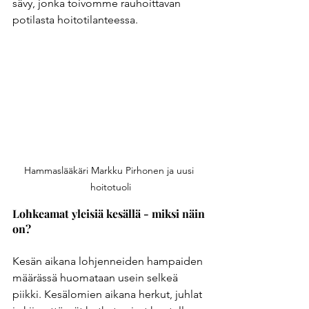
sävy, jonka toivomme rauhoittavan 
potilasta hoitotilanteessa.
Hammaslääkäri Markku Pirhonen ja uusi 
hoitotuoli
Lohkeamat yleisiä kesällä - miksi näin 
on?
Kesän aikana lohjenneiden hampaiden 
määrässä huomataan usein selkeä 
piikki. Kesälomien aikana herkut, juhlat 