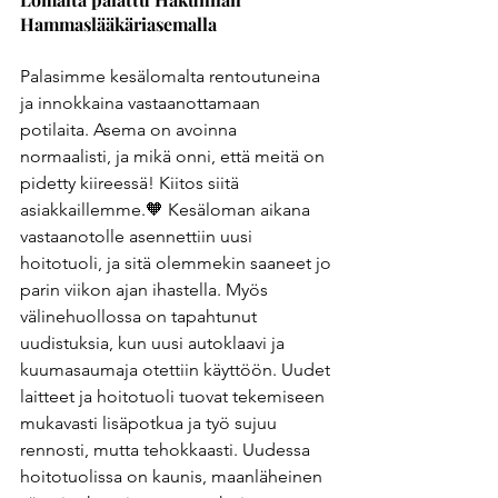
Hammaslääkäriasemalla
Palasimme kesälomalta rentoutuneina 
ja innokkaina vastaanottamaan 
potilaita. Asema on avoinna 
normaalisti, ja mikä onni, että meitä on 
pidetty kiireessä! Kiitos siitä 
asiakkaillemme.🧡 Kesäloman aikana 
vastaanotolle asennettiin uusi 
hoitotuoli, ja sitä olemmekin saaneet jo 
parin viikon ajan ihastella. Myös 
välinehuollossa on tapahtunut 
uudistuksia, kun uusi autoklaavi ja 
kuumasaumaja otettiin käyttöön. Uudet 
laitteet ja hoitotuoli tuovat tekemiseen 
mukavasti lisäpotkua ja työ sujuu 
rennosti, mutta tehokkaasti. Uudessa 
hoitotuolissa on kaunis, maanläheinen 