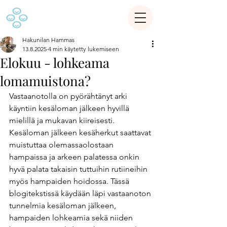
Hakunilan Hammas
13.8.2025
4 min käytetty lukemiseen
Elokuu - lohkeama
lomamuistona?
Vastaanotolla on pyörähtänyt arki 
käyntiin kesäloman jälkeen hyvillä 
mielillä ja mukavan kiireisesti. 
Kesäloman jälkeen kesäherkut saattavat 
muistuttaa olemassaolostaan 
hampaissa ja arkeen palatessa onkin 
hyvä palata takaisin tuttuihin rutiineihin 
myös hampaiden hoidossa. Tässä 
blogitekstissä käydään läpi vastaanoton 
tunnelmia kesäloman jälkeen, 
hampaiden lohkeamia sekä niiden 