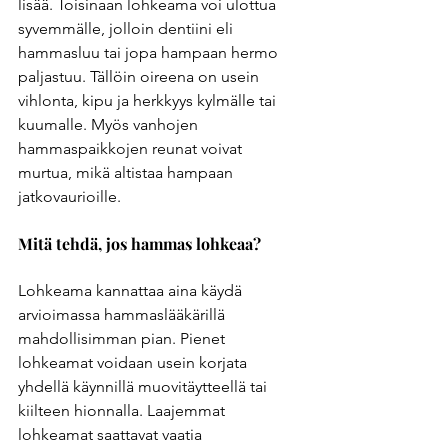
lisää. Toisinaan lohkeama voi ulottua 
syvemmälle, jolloin dentiini eli 
hammasluu tai jopa hampaan hermo 
paljastuu. Tällöin oireena on usein 
vihlonta, kipu ja herkkyys kylmälle tai 
kuumalle. Myös vanhojen 
hammaspaikkojen reunat voivat 
murtua, mikä altistaa hampaan 
jatkovaurioille. 
Mitä tehdä, jos hammas lohkeaa? 
Lohkeama kannattaa aina käydä 
arvioimassa hammaslääkärillä 
mahdollisimman pian. Pienet 
lohkeamat voidaan usein korjata 
yhdellä käynnillä muovitäytteellä tai 
kiilteen hionnalla. Laajemmat 
lohkeamat saattavat vaatia 