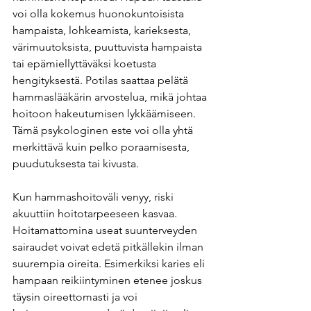
voi olla kokemus huonokuntoisista 
hampaista, lohkeamista, karieksesta, 
värimuutoksista, puuttuvista hampaista 
tai epämiellyttäväksi koetusta 
hengityksestä. Potilas saattaa pelätä 
hammaslääkärin arvostelua, mikä johtaa 
hoitoon hakeutumisen lykkäämiseen. 
Tämä psykologinen este voi olla yhtä 
merkittävä kuin pelko poraamisesta, 
puudutuksesta tai kivusta. 
Kun hammashoitoväli venyy, riski 
akuuttiin hoitotarpeeseen kasvaa. 
Hoitamattomina useat suunterveyden 
sairaudet voivat edetä pitkällekin ilman 
suurempia oireita. Esimerkiksi karies eli 
hampaan reikiintyminen etenee joskus 
täysin oireettomasti ja voi 