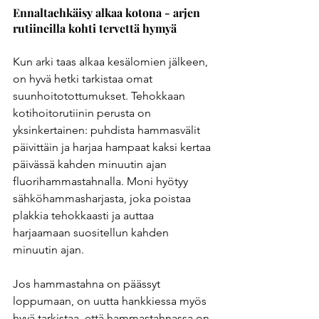
Ennaltaehkäisy alkaa kotona - arjen 
rutiineilla kohti tervettä hymyä
Kun arki taas alkaa kesälomien jälkeen, 
on hyvä hetki tarkistaa omat 
suunhoitotottumukset. Tehokkaan 
kotihoitorutiinin perusta on 
yksinkertainen: puhdista hammasvälit 
päivittäin ja harjaa hampaat kaksi kertaa 
päivässä kahden minuutin ajan 
fluorihammastahnalla. Moni hyötyy 
sähköhammasharjasta, joka poistaa 
plakkia tehokkaasti ja auttaa 
harjaamaan suositellun kahden 
minuutin ajan.
Jos hammastahna on päässyt 
loppumaan, on uutta hankkiessa myös 
hyvä tarkistaa, että hammastahnassa on 