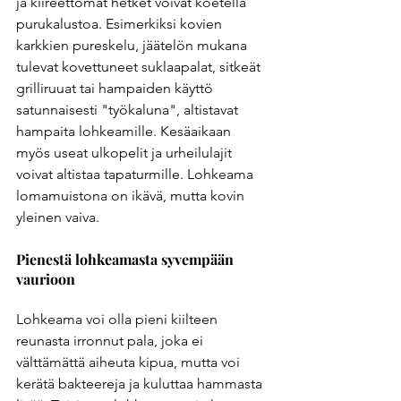
ja kiireettömät hetket voivat koetella 
purukalustoa. Esimerkiksi kovien 
karkkien pureskelu, jäätelön mukana 
tulevat kovettuneet suklaapalat, sitkeät 
grilliruuat tai hampaiden käyttö 
satunnaisesti "työkaluna", altistavat 
hampaita lohkeamille. Kesäaikaan 
myös useat ulkopelit ja urheilulajit 
voivat altistaa tapaturmille. Lohkeama 
lomamuistona on ikävä, mutta kovin 
yleinen vaiva.
Pienestä lohkeamasta syvempään 
vaurioon
Lohkeama voi olla pieni kiilteen 
reunasta irronnut pala, joka ei 
välttämättä aiheuta kipua, mutta voi 
kerätä bakteereja ja kuluttaa hammasta 